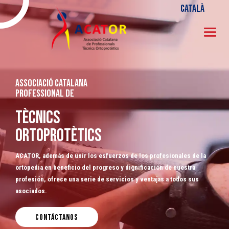
Català
associació catalana
professional de
tècnics
ortoprotètics
ACATOR, además de unir los esfuerzos de los profesionales de la
ortopedia en beneficio del progreso y dignificación de nuestra
profesión, ofrece una serie de servicios y ventajas a todos sus
asociados.
CONTÁCTANOS