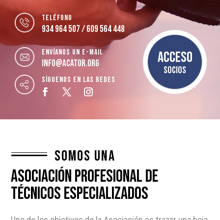
TELÉFONO
934 964 507 / 609 564 448
ENVÍANOS UN E-MAIL
Acceso
INFO@ACATOR.ORG
SOCIOS
SÍGUENOS EN LAS REDES
somos una
ASOCIACIÓN PROFESIONAL DE
TÉCNICOS ESPECIALIZADOS
Uno de los objetivos de la Asociación es trazar una hoja